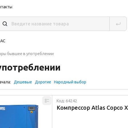
нтакты
ов
шителя
IAC
оры бывшее в употреблении
употреблении
ачала:
Дешевые
Дорогие
Народный выбор
Код: 64242
Компрессор Atlas Copco 