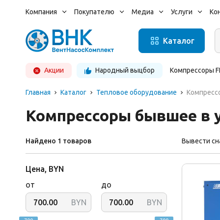
Компания
Покупателю
Медиа
Услуги
Ко
О компании
Сервисный центр
Статьи
Ремемонт
Каталог
компрессор
Отзывы
Новости
Ремонт осу
Акции
Народный выцбор
Компрессоры F
Главная
Каталог
Тепловое оборудование
Компресс
Компрессоры бывшее в 
Найдено
1
товаров
Вывести сн
Цена, BYN
от
до
BYN
BYN