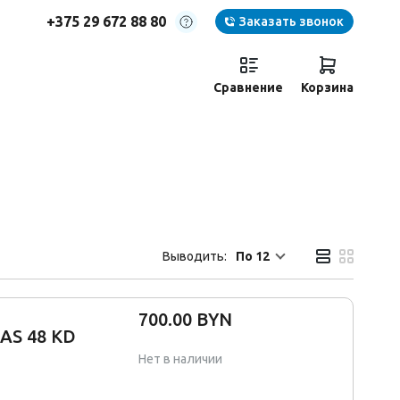
+375 29 672 88 80
Заказать звонок
Компания «ВЕНТНАСОСКОМПЛЕКТ»
220138, г. Минск, ул. Карвата, 73, к.1, офис 8
Сравнение
Корзина
+375 29 672 88 80
+375 29 672 88 80
пн. - чт. с 8-30 до 17-00 без обеда
пт. с 8-30 до 16-00 без обеда
суббота, воскресенье - выходной
vnk-minsk@mail.ru
Выводить:
По 12
700.00 BYN
XAS 48 KD
Нет в наличии