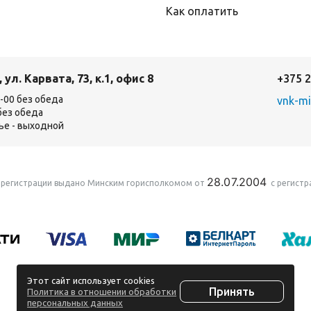
Как оплатить
, ул. Карвата, 73, к.1, офис 8
+375 2
17-00 без обеда
vnk-mi
 без обеда
ье - выходной
28.07.2004
регистрации выдано Минским горисполкомом от
с регист
Этот сайт использует cookies
Принять
Политика в отношении обработки
персональных данных