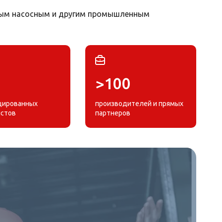
нным насосным и другим промышленным
>100
цированных
производителей и прямых
истов
партнеров